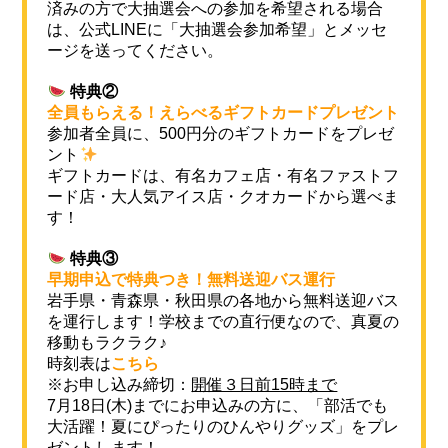
済みの方で大抽選会への参加を希望される場合
は、公式LINEに「大抽選会参加希望」とメッセ
ージを送ってください。
特典②
全員もらえる！えらべるギフトカードプレゼント
参加者全員に、500円分のギフトカードをプレゼ
ント
ギフトカードは、有名カフェ店・有名ファストフ
ード店・大人気アイス店・クオカードから選べま
す！
特典③
早期申込で特典つき！無料送迎バス運行
岩手県・青森県・秋田県の各地から無料送迎バス
を運行します！学校までの直行便なので、真夏の
移動もラクラク♪
時刻表は
こちら
※お申し込み締切：
開催３日前15時まで
7月18日(木)までにお申込みの方に、「部活でも
大活躍！夏にぴったりのひんやりグッズ」をプレ
ゼントします！